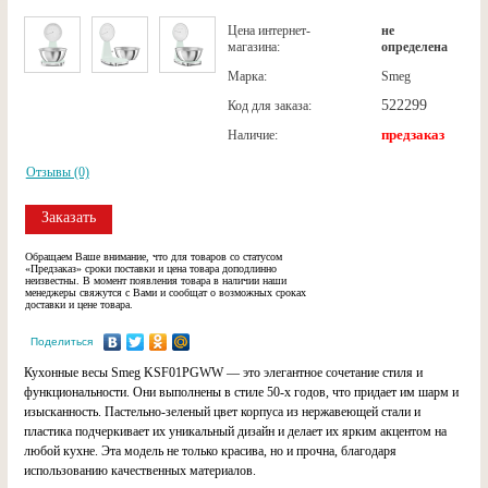
Цена интернет-
не
магазина:
определена
Марка:
Smeg
522299
Код для заказа:
предзаказ
Наличие:
Отзывы (0)
Заказать
Обращаем Ваше внимание, что для товаров со статусом
«Предзаказ» сроки поставки и цена товара доподлинно
неизвестны. В момент появления товара в наличии наши
менеджеры свяжутся с Вами и сообщат о возможных сроках
доставки и цене товара.
Поделиться
Кухонные весы Smeg KSF01PGWW — это элегантное сочетание стиля и
функциональности. Они выполнены в стиле 50-х годов, что придает им шарм и
изысканность. Пастельно-зеленый цвет корпуса из нержавеющей стали и
пластика подчеркивает их уникальный дизайн и делает их ярким акцентом на
любой кухне. Эта модель не только красива, но и прочна, благодаря
использованию качественных материалов.